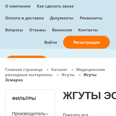
О компании
Как сделать заказ
Оплата и доставка
Документы
Реквизиты
Вопросы
Отзывы
Вакансии
Контакты
Регистрация
Войти
Отправить заявку
Главная страница
–
Каталог
–
Медицинские
расходные материалы
–
Жгуты
–
Жгуты
info@sunmed.ru
Эсмарха
Пн – Пт: с 10:00 - 18:00
ЖГУТЫ Э
+7 (495) 730-90-25
Перезвоните мне
ФИЛЬТРЫ
0
В корзине
0 позиций, 0 руб.
Производитель
Показать все