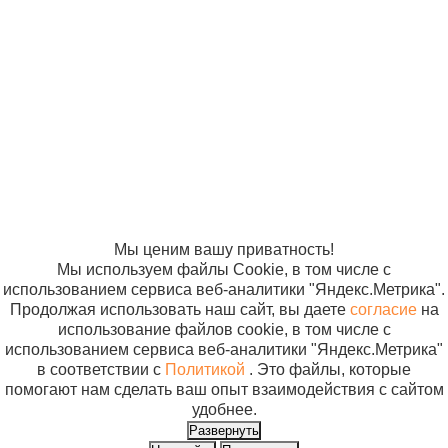
© ООО
Продвижение —
«Компания
«ЭВРИКА»
Солнышко»
2005-2026
Карта сайта
Политика в
отношении
обработки
персональных
данных
Согласие на
использование
файлов cookie
Мы ценим вашу приватность!
Мы используем файлы Cookie, в том числе с
использованием сервиса веб-аналитики "Яндекс.Метрика".
Продолжая использовать наш сайт, вы даете
согласие
на
использование файлов cookie, в том числе с
использованием сервиса веб-аналитики "Яндекс.Метрика"
в соответствии с
Политикой
. Это файлы, которые
помогают нам сделать ваш опыт взаимодействия с сайтом
удобнее.
Развернуть