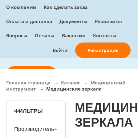
О компании
Как сделать заказ
Оплата и доставка
Документы
Реквизиты
Вопросы
Отзывы
Вакансии
Контакты
Регистрация
Войти
Отправить заявку
Главная страница
–
Каталог
–
Медицинский
инструмент
–
Медицинские зеркала
info@sunmed.ru
Пн – Пт: с 10:00 - 18:00
МЕДИЦИН
ФИЛЬТРЫ
+7 (495) 730-90-25
Перезвоните мне
ЗЕРКАЛА
0
В корзине
Производитель
0 позиций, 0 руб.