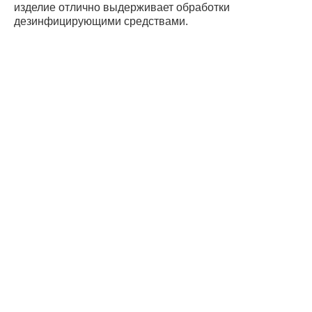
изделие отлично выдерживает обработки
дезинфицирующими средствами.
Дистрибьюто
Поставщики
Оплата и
доставка
Вопрос-ответ