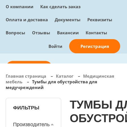
О компании
Как сделать заказ
Оплата и доставка
Документы
Реквизиты
Вопросы
Отзывы
Вакансии
Контакты
Регистрация
Войти
Отправить заявку
Главная страница
–
Каталог
–
Медицинская
мебель
–
Тумбы для обустройства для
info@sunmed.ru
медучреждений
Пн – Пт: с 10:00 - 18:00
ТУМБЫ Д
+7 (495) 730-90-25
Перезвоните мне
ФИЛЬТРЫ
0
В корзине
ОБУСТРО
0 позиций, 0 руб.
Производитель