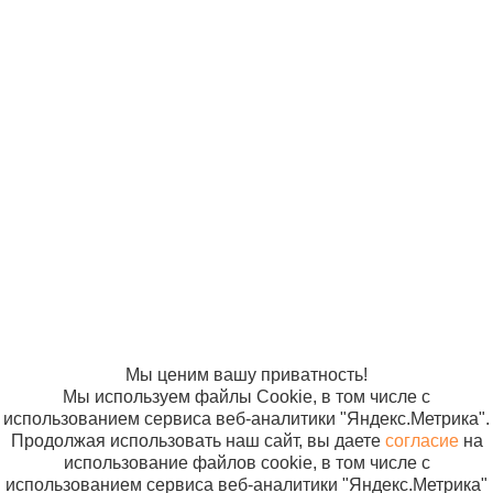
© ООО
Продвижение —
«Компания
«ЭВРИКА»
Солнышко»
2005-2026
Карта сайта
Политика в
отношении
обработки
персональных
данных
Согласие на
использование
файлов cookie
Мы ценим вашу приватность!
Мы используем файлы Cookie, в том числе с
использованием сервиса веб-аналитики "Яндекс.Метрика".
Продолжая использовать наш сайт, вы даете
согласие
на
использование файлов cookie, в том числе с
использованием сервиса веб-аналитики "Яндекс.Метрика"