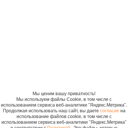
© ООО
Продвижение —
«Компания
«ЭВРИКА»
Солнышко»
2005-2026
Карта сайта
Политика в
отношении
обработки
персональных
данных
Согласие на
использование
файлов cookie
Мы ценим вашу приватность!
Мы используем файлы Cookie, в том числе с
использованием сервиса веб-аналитики "Яндекс.Метрика".
Продолжая использовать наш сайт, вы даете
согласие
на
использование файлов cookie, в том числе с
использованием сервиса веб-аналитики "Яндекс.Метрика"
в соответствии с
Политикой
. Это файлы, которые