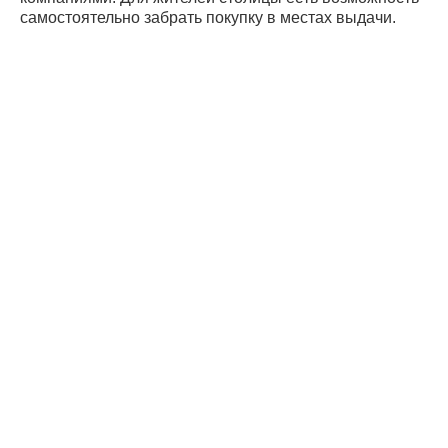
самостоятельно забрать покупку в местах выдачи.
Дистрибьюто
Поставщики
Оплата и
доставка
Вопрос-ответ