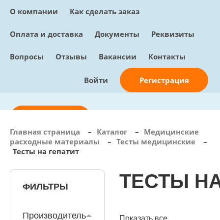
О компании
Как сделать заказ
Оплата и доставка
Документы
Реквизиты
Вопросы
Отзывы
Вакансии
Контакты
Регистрация
Войти
Отправить заявку
Главная страница
–
Каталог
–
Медицинские
расходные материалы
–
Тесты медицинские
–
info@sunmed.ru
Тесты на гепатит
Пн – Пт: с 10:00 - 18:00
ТЕСТЫ НА
+7 (495) 730-90-25
Перезвоните мне
ФИЛЬТРЫ
0
В корзине
0 позиций, 0 руб.
Производитель
Показать все