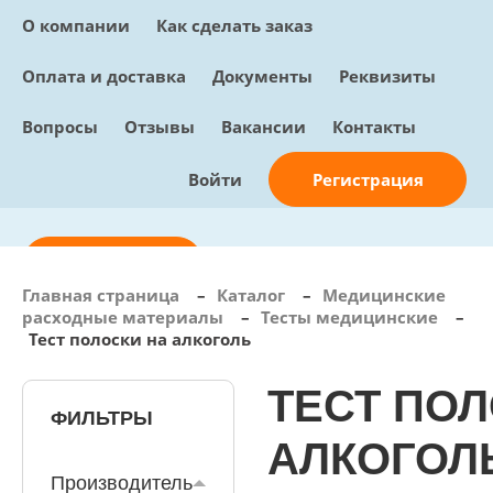
О компании
Как сделать заказ
Оплата и доставка
Документы
Реквизиты
Вопросы
Отзывы
Вакансии
Контакты
Регистрация
Войти
Отправить заявку
Главная страница
–
Каталог
–
Медицинские
расходные материалы
–
Тесты медицинские
–
info@sunmed.ru
Тест полоски на алкоголь
Пн – Пт: с 10:00 - 18:00
ТЕСТ ПОЛ
+7 (495) 730-90-25
Перезвоните мне
ФИЛЬТРЫ
0
В корзине
АЛКОГОЛ
0 позиций, 0 руб.
Производитель