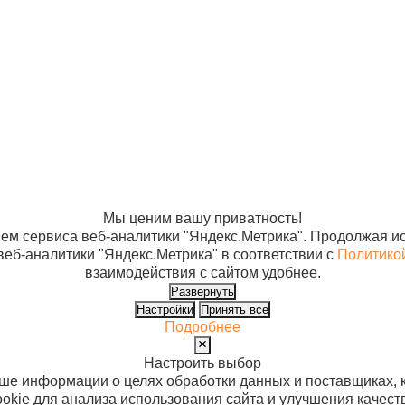
рибьюторам
Банковские реквизиты
Ре
авщики
Новости
И
та и доставка
Статьи
О
Универсальные медицинские сумки
ос-ответ
Контакты
Юр
12
Рюкзак универсальный Волонтер-2 (
Му
м.1316
Ба
Ен
14
х
Универсальные медицинские сумки
Мы ценим вашу приватность!
ем сервиса веб-аналитики "Яндекс.Метрика". Продолжая ис
Рюкзак универсальный Волонтер-2 (
веб-аналитики "Яндекс.Метрика" в соответствии с
Политико
м.1315
взаимодействия с сайтом удобнее.
Развернуть
Настройки
Принять все
Подробнее
Настроить выбор
Универсальные медицинские сумки
ьше информации о целях обработки данных и поставщиках, 
Рюкзак универсальный Волонтер-1(ц
okie для анализа использования сайта и улучшения качест