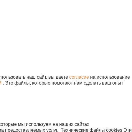
квизиты:
+7 (495) 730-90-25
НН 7716564434
info@sunmed.ru
ГРН 1067760304633
идический адрес
9344, г. Москва, вн.тер.г.
3 300 руб.
цвет: бежевый)
ниципальный Округ
В корзину
бушкинский, ул
исейская, д. 5, помещ.
/1
Продвижение — «ЭВРИКА»
Карта сайта
пользовать наш сайт, вы даете
согласие
3 300 руб.
на использование
цвет: красный)
й
. Это файлы, которые помогают нам сделать ваш опыт
В корзину
которые мы используем на наших сайтах
3 300 руб.
вет: красный)
ва предоставляемых услуг.
Технические файлы cookies
Эти