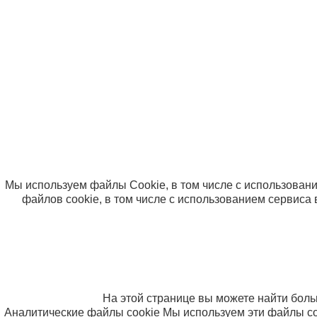
Дист
Пост
Опла
Вопр
© ООО «Компания Солнышко» 2005-2026
Политика в отношении обработки персональных данны
Согласие на использование файлов cookie
Мы используем файлы Cookie, в том числе с использовани
файлов cookie, в том числе с использованием сервиса 
На этой странице вы можете найти бол
Аналитические файлы cookie
Мы используем эти файлы co