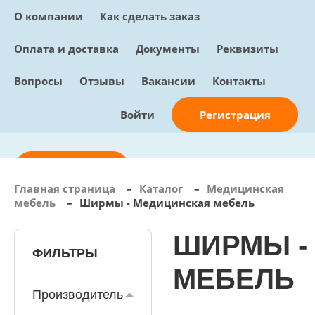
О компании
Как сделать заказ
Оплата и доставка
Документы
Реквизиты
Вопросы
Отзывы
Вакансии
Контакты
Регистрация
Войти
Отправить заявку
Главная страница
–
Каталог
–
Медицинская
мебель
–
Ширмы - Медицинская мебель
info@sunmed.ru
Пн – Пт: с 10:00 - 18:00
ШИРМЫ -
ФИЛЬТРЫ
+7 (495) 730-90-25
Перезвоните мне
МЕБЕЛЬ
0
В корзине
Производитель
0 позиций, 0 руб.