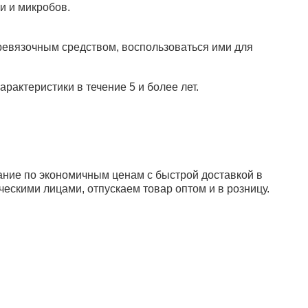
и и микробов.
евязочным средством, воспользоваться ими для
рактеристики в течение 5 и более лет.
ние по экономичным ценам с быстрой доставкой в
ескими лицами, отпускаем товар оптом и в розницу.
квизиты:
+7 (495) 730-90-25
НН 7716564434
info@sunmed.ru