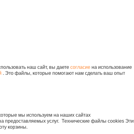
ГРН 1067760304633
идический адрес
9344, г. Москва, вн.тер.г.
ниципальный Округ
бушкинский, ул
исейская, д. 5, помещ.
/1
Продвижение — «ЭВРИКА»
Карта сайта
пользовать наш сайт, вы даете
согласие
на использование
й
. Это файлы, которые помогают нам сделать ваш опыт
которые мы используем на наших сайтах
ва предоставляемых услуг.
Технические файлы cookies
Эти
оту корзины.