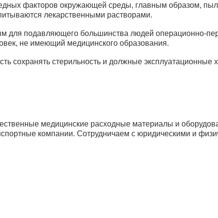
редных факторов окружающей среды, главным образом, пыл
питываются лекарственными растворами.
м для подавляющего большинства людей операционно-пер
овек, не имеющий медицинского образования.
ость сохранять стерильность и должные эксплуатационные ха
ественные медицинские расходные материалы и оборудова
анспортные компании. Сотрудничаем с юридическими и физич
рибьюторам
Банковские реквизиты
Ре
авщики
Новости
И