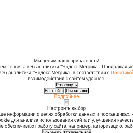
та и доставка
Статьи
О
ос-ответ
Контакты
Юр
12
Му
Ба
Ен
14
х
Мы ценим вашу приватность!
ем сервиса веб-аналитики "Яндекс.Метрика". Продолжая ис
веб-аналитики "Яндекс.Метрика" в соответствии с
Политико
взаимодействия с сайтом удобнее.
Развернуть
Настройки
Принять все
Подробнее
Настроить выбор
ьше информации о целях обработки данных и поставщиках, 
okie для анализа использования сайта и улучшения качест
e обеспечивают работу сайта, например, авторизацию, раб
Сохранить
Отклонить все