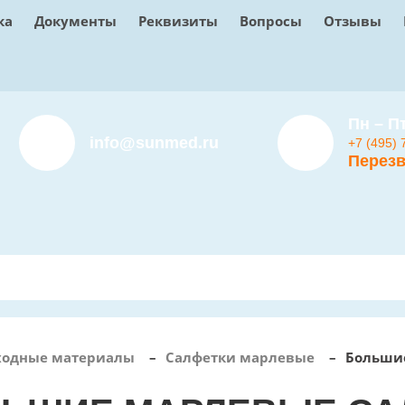
ка
Документы
Реквизиты
Вопросы
Отзывы
Пн – Пт
info@sunmed.ru
+7 (495) 
Перезв
ходные материалы
–
Салфетки марлевые
–
Больши