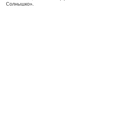
Солнышко».
Дистрибьюто
Поставщики
Оплата и
доставка
Вопрос-ответ