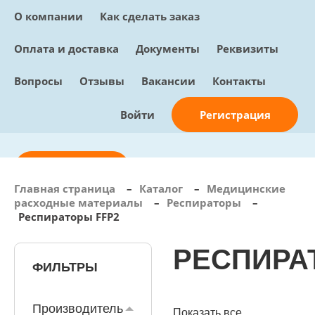
О компании
Как сделать заказ
Оплата и доставка
Документы
Реквизиты
Вопросы
Отзывы
Вакансии
Контакты
Регистрация
Войти
Отправить заявку
Главная страница
–
Каталог
–
Медицинские
расходные материалы
–
Респираторы
–
info@sunmed.ru
Респираторы FFP2
Пн – Пт: с 10:00 - 18:00
РЕСПИРА
+7 (495) 730-90-25
Перезвоните мне
ФИЛЬТРЫ
0
В корзине
0 позиций, 0 руб.
Производитель
Показать все