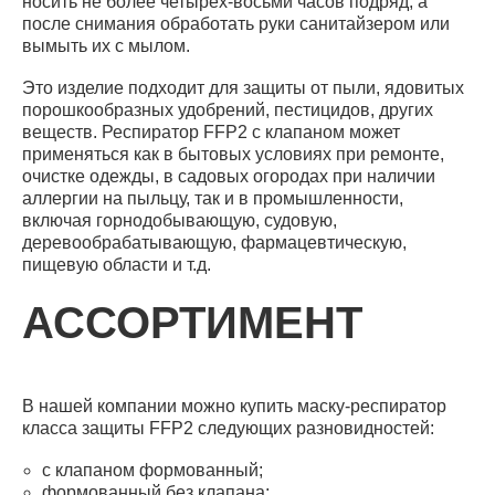
носить не более четырех-восьми часов подряд, а
после снимания обработать руки санитайзером или
вымыть их с мылом.
Это изделие подходит для защиты от пыли, ядовитых
порошкообразных удобрений, пестицидов, других
веществ. Респиратор FFP2 с клапаном может
применяться как в бытовых условиях при ремонте,
очистке одежды, в садовых огородах при наличии
аллергии на пыльцу, так и в промышленности,
включая горнодобывающую, судовую,
деревообрабатывающую, фармацевтическую,
пищевую области и т.д.
АССОРТИМЕНТ
В нашей компании можно купить маску-респиратор
класса защиты FFP2 следующих разновидностей:
с клапаном формованный;
формованный без клапана;