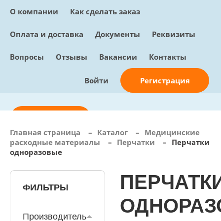
О компании
Как сделать заказ
Оплата и доставка
Документы
Реквизиты
Вопросы
Отзывы
Вакансии
Контакты
Регистрация
Войти
Отправить заявку
Главная страница
–
Каталог
–
Медицинские
расходные материалы
–
Перчатки
–
Перчатки
info@sunmed.ru
одноразовые
Пн – Пт: с 10:00 - 18:00
ПЕРЧАТК
+7 (495) 730-90-25
Перезвоните мне
ФИЛЬТРЫ
0
В корзине
ОДНОРАЗ
0 позиций, 0 руб.
Производитель