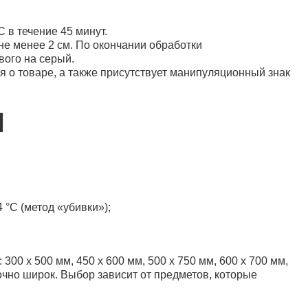
27 руб.
 (прозрачный )
 в течение 45 минут.
В корзину
е менее 2 см. По окончании обработки
вого на серый.
я о товаре, а также присутствует манипуляционный знак
Я
28.60 руб.
 (желтый) (100шт)
В корзину
°С (метод «убивки»);
30.50 руб.
0 х 500 мм, 450 х 600 мм, 500 х 750 мм, 600 х 700 мм,
 (желтый) (100шт)
точно широк. Выбор зависит от предметов, которые
В корзину