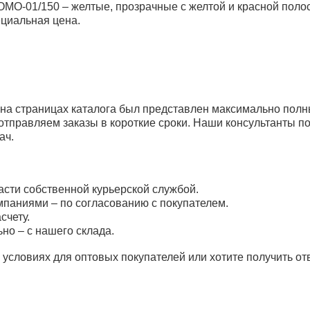
ОМО-01/150 – желтые, прозрачные с желтой и красной полос
ециальная цена.
Пакеты для автоклавирования
Пакет для автоклавирования 700*90
(100шт)
на страницах каталога был представлен максимально полн
тправляем заказы в короткие сроки. Наши консультанты по
ач.
асти собственной курьерской службой.
паниями – по согласованию с покупателем.
счету.
но – с нашего склада.
условиях для оптовых покупателей или хотите получить от