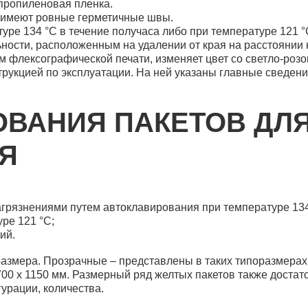
пропиленовая пленка.
Пакет для автоклавирования 600*900
 имеют ровные герметичные швы.
(100шт)
ре 134 °С в течение получаса либо при температуре 121 °С
сти, расположенным на удалении от края на расстоянии н
 флексографической печати, изменяет цвет со светло-розо
трукцией по эксплуатации. На ней указаны главные сведени
ОВАНИЯ ПАКЕТОВ ДЛ
Пакеты для автоклавирования
Пакет для автоклавирования 600*700
Я
агрязнениями путем автоклавирования при температуре 134 
ре 121 °С;
ий.
Пакеты для автоклавирования
мера. Прозрачные – представлены в таких типоразмерах: 30
Пакет для автоклавирования 600*750
, 700 х 1150 мм. Размерный ряд желтых пакетов также доста
урации, количества.