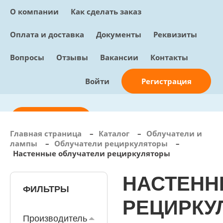
О компании
Как сделать заказ
Оплата и доставка
Документы
Реквизиты
Вопросы
Отзывы
Вакансии
Контакты
Регистрация
Войти
Отправить заявку
Главная страница
–
Каталог
–
Облучатели и
лампы
–
Облучатели рециркуляторы
–
info@sunmed.ru
Настенные облучатели рециркуляторы
Пн – Пт: с 10:00 - 18:00
НАСТЕНН
+7 (495) 730-90-25
Перезвоните мне
ФИЛЬТРЫ
0
В корзине
РЕЦИРКУ
0 позиций, 0 руб.
Производитель