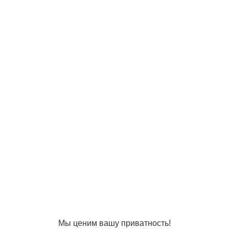
© ООО
Продвижение —
«Компания
«ЭВРИКА»
Солнышко»
2005-2026
Карта сайта
Политика в
отношении
обработки
персональных
данных
Согласие на
использование
файлов cookie
Мы ценим вашу приватность!