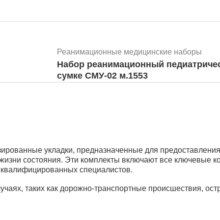
Реанимационные медицинские наборы
Набор реанимационный педиатричес
сумке СМУ-02 м.1553
Реанимационные медицинские наборы
рованные укладки, предназначенные для предоставления 
Набор реанимационный педиатричес
 жизни состояния. Эти комплекты включают все ключевые 
укладке УМСП-01-Пм/2 м.1552
е квалифицированных специалистов.
чаях, таких как дорожно-транспортные происшествия, ост