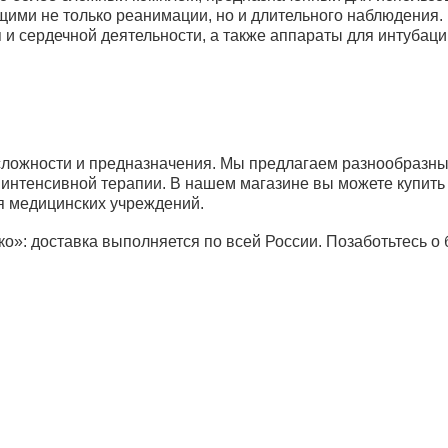
м.1058
ми не только реанимации, но и длительного наблюдения. 
и сердечной деятельности, а также аппараты для интубации
Реанимационные медицинские наборы
Набор реанимационный НРСП-02 в р
м.1549
 сложности и предназначения. Мы предлагаем разнообразны
х интенсивной терапии. В нашем магазине вы можете купит
я медицинских учреждений.
: доставка выполняется по всей России. Позаботьтесь о б
рибьюторам
Банковские реквизиты
Ре
авщики
Новости
И
та и доставка
Статьи
О