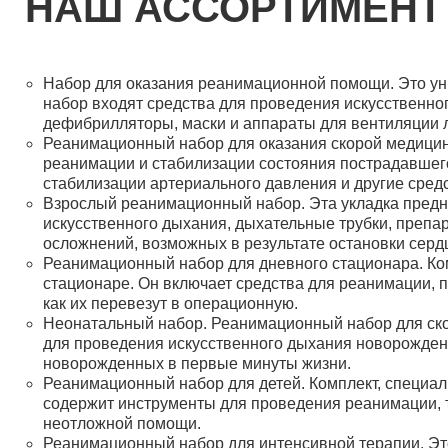
НАШ АССОРТИМЕНТ
Набор для оказания реанимационной помощи. Это уни
набор входят средства для проведения искусственног
дефибрилляторы, маски и аппараты для вентиляции л
Реанимационный набор для оказания скорой медицин
реанимации и стабилизации состояния пострадавшег
стабилизации артериального давления и другие сре
Взрослый реанимационный набор. Эта укладка предна
искусственного дыхания, дыхательные трубки, препар
осложнений, возможных в результате остановки сердц
Реанимационный набор для дневного стационара. Ко
стационаре. Он включает средства для реанимации, 
как их перевезут в операционную.
Неонатальный набор. Реанимационный набор для ско
для проведения искусственного дыхания новорожденн
новорожденных в первые минуты жизни.
Реанимационный набор для детей. Комплект, специал
содержит инструменты для проведения реанимации, т
неотложной помощи.
Реанимационный набор для интенсивной терапии. Это