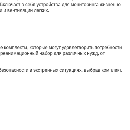
Включает в себя устройства для мониторинга жизненно
 и вентиляции легких.
78 600 руб.
юкзаке РМУ-04
В корзину
е комплекты, которые могут удовлетворить потребности
ь реанимационный набор для различных нужд, от
езопасности в экстренных ситуациях, выбрав комплект,
квизиты:
+7 (495) 730-90-25
НН 7716564434
info@sunmed.ru
ГРН 1067760304633