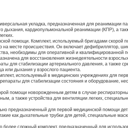
Реанимационные медицинские наборы
Набор реанимационный НРСП-02 в су
версальная укладка, предназначенная для реанимации пац
о дыхания, кардиопульмональной реанимации (КПР), а такж
егких.
ской помощи. Комплект, используемый бригадами скорой п
о на месте происшествия. Он включает дефибриллятор, ши
дства, необходимы для оперативной и квалифицированной 
Реанимационные медицинские наборы
значена для восстановления жизнедеятельности взрослых 
Набор реанимационный НРСП-02 в у
аты для стабилизации артериального давления, а также ср
Пм/2 м.1547
а или дыхания у взрослого пациента.
мплект, используемый в медицинских учреждениях для пе
препараты для стабилизации состояния и оборудование, не
рой помощи новорожденным детям в случае респираторных 
ым, а также устройства для вентиляции легких, специальн
Реанимационные медицинские наборы
ьно предназначенный для первой медицинской помощи детя
Набор реанимационный для оказани
акие как дыхательные трубки для детей, специальные маск
медицинской помощи НРСП-02-«МЕД
1165н в рюкзаке медицинском унив
 более сложный комплект, предназначенный для использов