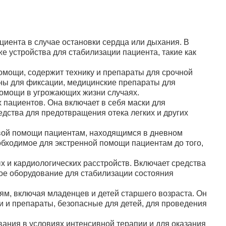
73 200 руб.
мке СР-03 м.1548
В корзину
иента в случае остановки сердца или дыхания. В
е устройства для стабилизации пациента, такие как
омощи, содержит технику и препараты для срочной
ны для фиксации, медицинские препараты для
помощи в угрожающих жизни случаях.
пациентов. Она включает в себя маски для
73 200 руб.
кладке УМСП-01-
едства для предотвращения отека легких и других
В корзину
рвой помощи пациентам, находящимся в дневном
обходимое для экстренной помощи пациентам до того,
и кардиологических расстройств. Включает средства
ое оборудование для стабилизации состояния
м, включая младенцев и детей старшего возраста. Он
я скорой
78 000 руб.
и и препараты, безопасные для детей, для проведения
ПЛАНТ» по пр. №
В корзину
ерсальном РМУ-04
ания в условиях интенсивной терапии и для оказания