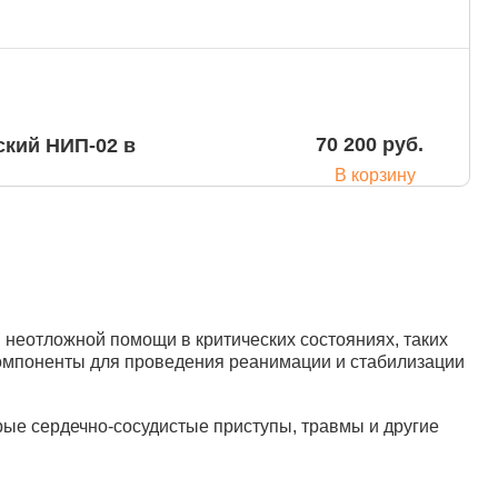
70 200 руб.
кий НИП-02 в
В корзину
неотложной помощи в критических состояниях, таких
70 200 руб.
кий НИП-02 в
компоненты для проведения реанимации и стабилизации
В корзину
рые сердечно-сосудистые приступы, травмы и другие