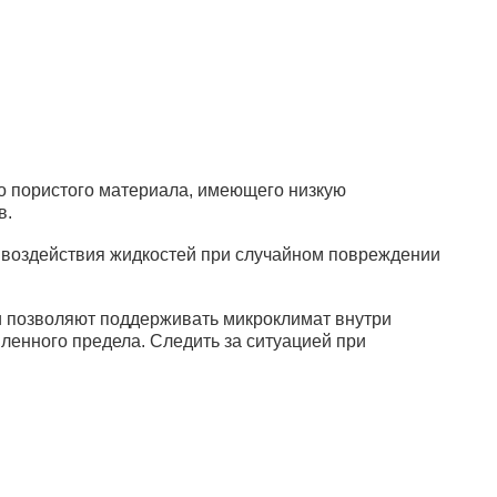
ы для крови
1 470 руб.
В корзину
о пористого материала, имеющего низкую
в.
т воздействия жидкостей при случайном повреждении
ы для крови
1 700 руб.
и позволяют поддерживать микроклимат внутри
В корзину
ленного предела. Следить за ситуацией при
ы для крови
1 800 руб.