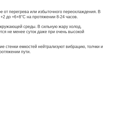
ке
В корзину
е от перегрева или избыточного переохлаждения. В
+2 до +6+8°С на протяжении 8-24 часов.
окружающей среды. В сильную жару холод,
ся не менее суток даже при очень высокой
ы для крови
2 510 руб.
е стенки емкостей нейтрализуют вибрацию, толчки и
окоробке
ротяжении пути.
В корзину
квизиты:
+7 (495) 730-90-25
НН 7716564434
info@sunmed.ru
ГРН 1067760304633
идический адрес
9344, г. Москва, вн.тер.г.
ниципальный Округ