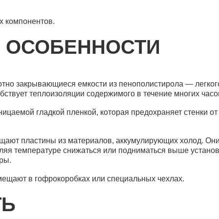
х компонентов.
Медицинские термосумки и термоконтейнер
 ОСОБЕННОСТИ
Термоконтейнер ТКМ-30
тно закрывающиеся емкости из пенополистирола — легког
обствует теплоизоляции содержимого в течение многих часо
ицаемой гладкой пленкой, которая предохраняет стенки о
Медицинские термосумки и термоконтейнер
Термоконтейнер ТК-9 одноразовый
ещают пластины из материалов, аккумулирующих холод. Он
оляя температуре снижаться или подниматься выше установ
ры.
мещают в гофрокоробках или специальных чехлах.
ТЬ
Медицинские термосумки и термоконтейнер