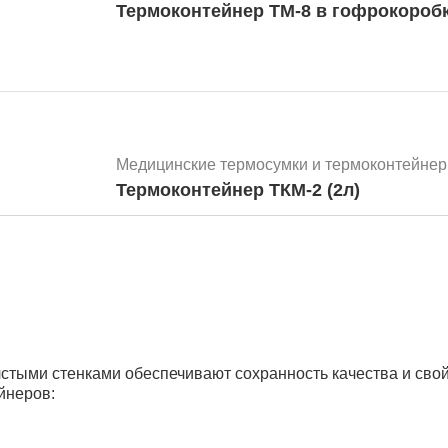
Термоконтейнер ТМ-8 в гофрокороб
Медицинские термосумки и термоконтейнер
Термоконтейнер ТКМ-2 (2л)
Медицинские термосумки и термоконтейнер
Термоконтейнер ТКМ-10 (10л)
тыми стенками обеспечивают сохранность качества и свой
йнеров: