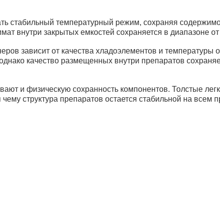
Термоконтейнер ТМ-5 в гофрокороб
ать стабильный температурный режим, сохраняя содержимо
ат внутри закрытых емкостей сохраняется в диапазоне от 
еров зависит от качества хладоэлементов и температуры 
однако качество размещенных внутри препаратов сохраняет
Медицинские термосумки и термоконтейнер
ают и физическую сохранность компонентов. Толстые легки
Термоконтейнер ТМ-20 (К12) в гофр
чему структура препаратов остается стабильной на всем п
рибьюторам
Банковские реквизиты
Ре
авщики
Новости
И
та и доставка
Статьи
О
ос-ответ
Контакты
Юр
12
Му