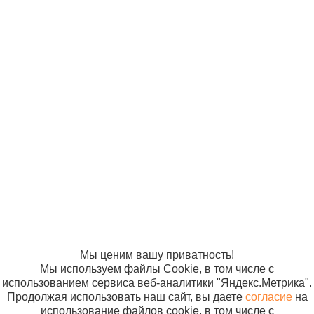
© ООО
Продвижение —
«Компания
«ЭВРИКА»
Солнышко»
2005-2026
Карта сайта
Политика в
отношении
обработки
персональных
данных
Согласие на
использование
файлов cookie
Мы ценим вашу приватность!
Мы используем файлы Cookie, в том числе с
использованием сервиса веб-аналитики "Яндекс.Метрика".
Продолжая использовать наш сайт, вы даете
согласие
на
использование файлов cookie, в том числе с