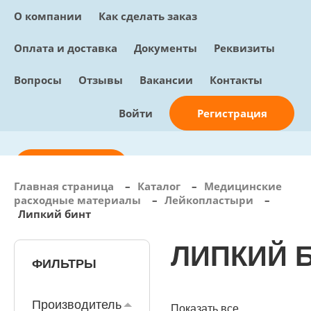
О компании
Как сделать заказ
Оплата и доставка
Документы
Реквизиты
Вопросы
Отзывы
Вакансии
Контакты
Регистрация
Войти
Отправить заявку
Главная страница
–
Каталог
–
Медицинские
расходные материалы
–
Лейкопластыри
–
info@sunmed.ru
Липкий бинт
Пн – Пт: с 10:00 - 18:00
ЛИПКИЙ 
+7 (495) 730-90-25
Перезвоните мне
ФИЛЬТРЫ
0
В корзине
0 позиций, 0 руб.
Производитель
Показать все