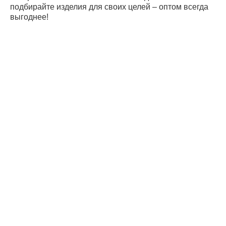
подбирайте изделия для своих целей – оптом всегда
выгоднее!
Дистрибьюто
Поставщики
Оплата и
доставка
Вопрос-ответ