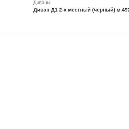
Диваны
Диван Д1 2-х местный (черн
рибьюторам
Банковские реквизиты
Ре
авщики
Новости
И
та и доставка
Статьи
О
ос-ответ
Контакты
Юр
12
Му
Ба
Ен
14