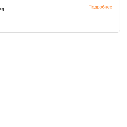
Подробнее
ый) м.4979
квизиты:
+7 (495) 730-90-25
НН 7716564434
info@sunmed.ru
ГРН 1067760304633
идический адрес
9344, г. Москва, вн.тер.г.
ниципальный Округ
бушкинский, ул
исейская, д. 5, помещ.
/1