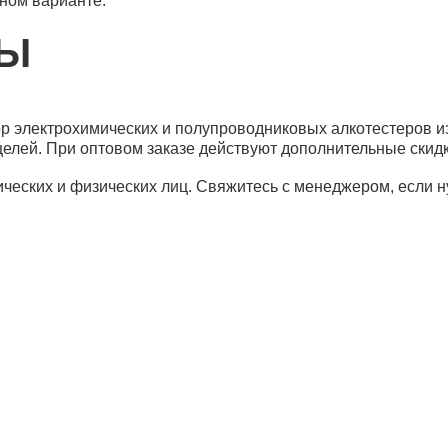
тном варианте.
МЫ
 электрохимических и полупроводниковых алкотестеров из
елей. При оптовом заказе действуют дополнительные скидк
еских и физических лиц. Свяжитесь с менеджером, если 
рибьюторам
Банковские реквизиты
Ре
авщики
Новости
И
та и доставка
Статьи
О
ос-ответ
Контакты
Юр
12
Му
Ба