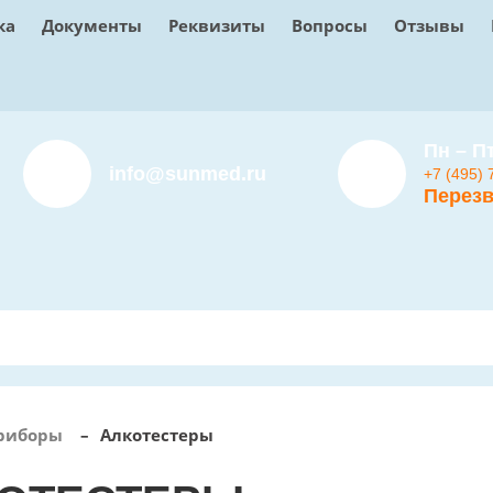
ка
Документы
Реквизиты
Вопросы
Отзывы
Пн – Пт
info@sunmed.ru
+7 (495) 
Перезв
риборы
–
Алкотестеры