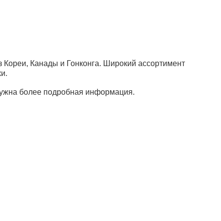
 Кореи, Канады и Гонконга. Широкий ассортимент
и.
нужна более подробная информация.
квизиты:
+7 (495) 730-90-25
НН 7716564434
info@sunmed.ru
ГРН 1067760304633
идический адрес
9344, г. Москва, вн.тер.г.
ниципальный Округ
бушкинский, ул